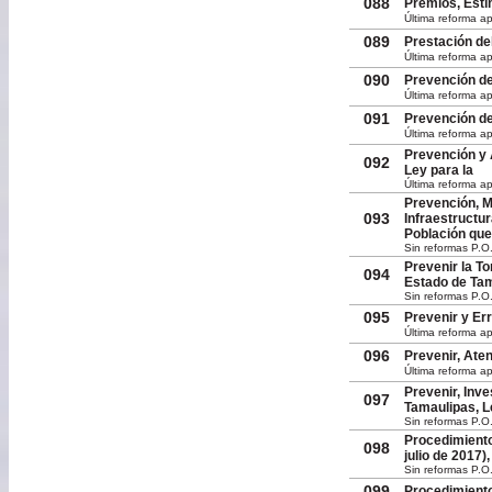
088
Premios, Estí
Última reforma ap
089
Prestación de
Última reforma a
090
Prevención de 
Última reforma a
091
Prevención de
Última reforma ap
Prevención y 
092
Ley para la
Última reforma a
Prevención, M
093
Infraestructur
Población que
Sin reformas P.O
Prevenir la T
094
Estado de Tam
Sin reformas P.O
095
Prevenir y Er
Última reforma ap
096
Prevenir, Aten
Última reforma ap
Prevenir, Inve
097
Tamaulipas, L
Sin reformas P.O
Procedimiento 
098
julio de 2017)
Sin reformas P.O.
099
Procedimiento