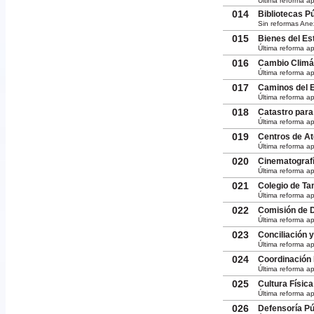
Última reforma a
014
Bibliotecas P
Sin reformas Ane
015
Bienes del Es
Última reforma a
016
Cambio Climát
Última reforma a
017
Caminos del E
Última reforma a
018
Catastro para
Última reforma ap
019
Centros de At
Última reforma a
020
Cinematografí
Última reforma ap
021
Colegio de Ta
Última reforma a
022
Comisión de D
Última reforma ap
023
Conciliación 
Última reforma a
024
Coordinación 
Última reforma a
025
Cultura Físic
Última reforma ap
026
Defensoría Pú