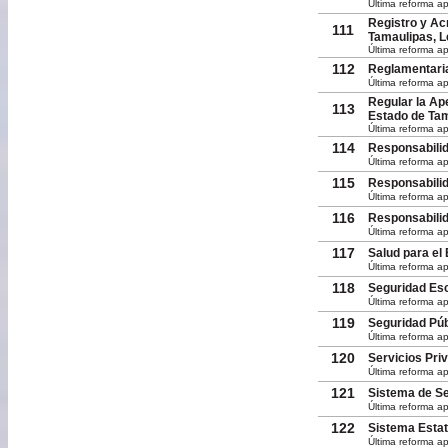
Última reforma a
Registro y Ac
111
Tamaulipas, L
Última reforma a
112
Reglamentaria
Última reforma ap
Regular la Ap
113
Estado de Tam
Última reforma ap
114
Responsabilid
Última reforma a
115
Responsabilid
Última reforma ap
116
Responsabilid
Última reforma a
117
Salud para el
Última reforma ap
118
Seguridad Esc
Última reforma a
119
Seguridad Púb
Última reforma a
120
Servicios Pri
Última reforma a
121
Sistema de Se
Última reforma ap
122
Sistema Estat
Última reforma a