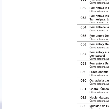
Última reforma ap
052
Fomento a la 
Última reforma a
Fomento a las
053
Tamaulipas, L
Última reforma ap
054
Fomento de la
Última reforma ap
055
Fomento y Des
Última reforma a
056
Fomento y Desa
Última reforma a
Fomento y el 
057
Ley para el
Última reforma ap
058
Fomento y Uso
Última reforma a
059
Fraccionamien
Última reforma ap
060
Ganadería par
Última reforma ap
061
Gasto Público
Última reforma a
062
Hacienda para
Última reforma a
063
Igualdad de G