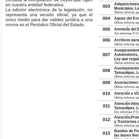
Adquisiciones
en nuestra entidad federativa.
003
Municipios, L
La edición electrónica de la legislación, no
Última reforma ap
representa una versión oficial, ya que el
004
Aguas del Est
único medio para dar validez jurídica a una
Última reforma ap
norma es el Periódico Oficial del Estado.
005
Amnistía del 
Sin reformas P.O
006
Archivos para
Última reforma a
Aseguramiento
007
Automotores,
Ley que regula
Última reforma a
Asentamientos
008
Tamaulipas, L
Última reforma a
009
Asociaciones 
Última reforma a
010
Atención a Ví
Última reforma a
Atención Integ
011
Tamaulipas, L
Sin reformas P.O
Atención,Prot
012
y Trastornos 
Última reforma ap
Bandos de Pol
013
las bases Nor