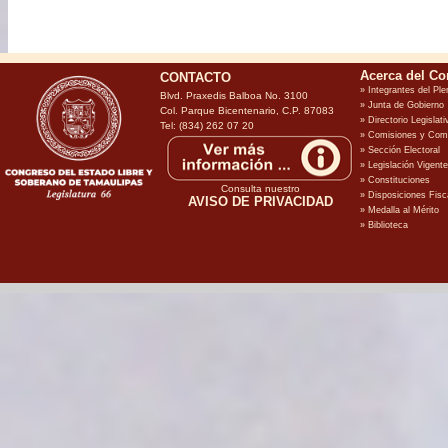
CONTACTO
Blvd. Praxedis Balboa No. 3100
Col. Parque Bicentenario, C.P. 87083
Tel: (834) 262 07 20
Consulta nuestro
AVISO DE PRIVACIDAD