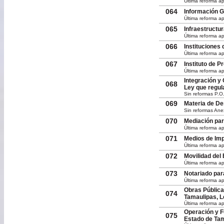
Última reforma ap
064
Información G
Última reforma a
065
Infraestructu
Última reforma ap
066
Instituciones
Última reforma ap
067
Instituto de P
Última reforma ap
Integración y
068
Ley que regula
Sin reformas P.O
069
Materia de De
Sin reformas Ane
070
Mediación par
Última reforma ap
071
Medios de Imp
Última reforma a
072
Movilidad del
Última reforma a
073
Notariado par
Última reforma ap
Obras Pública
074
Tamaulipas, L
Última reforma a
Operación y F
075
Estado de Tam