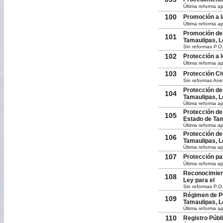
Última reforma a
100
Promoción a l
Última reforma ap
Promoción del
101
Tamaulipas, L
Sin reformas P.O
102
Protección a 
Última reforma ap
103
Protección Ci
Sin reformas Ane
Protección de
104
Tamaulipas, L
Última reforma a
Protección de
105
Estado de Tam
Última reforma ap
Protección de
106
Tamaulipas, L
Última reforma ap
107
Protección pa
Última reforma ap
Reconocimient
108
Ley para el
Sin reformas P.O
Régimen de Pr
109
Tamaulipas, L
Última reforma a
110
Registro Públ