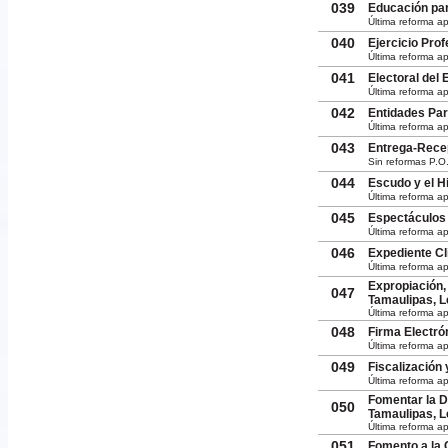
039
Educación par
Última reforma ap
040
Ejercicio Prof
Última reforma ap
041
Electoral del
Última reforma a
042
Entidades Par
Última reforma a
043
Entrega-Recep
Sin reformas P.O.
044
Escudo y el H
Última reforma ap
045
Espectáculos 
Última reforma a
046
Expediente Cl
Última reforma a
Expropiación,
047
Tamaulipas, L
Última reforma ap
048
Firma Electró
Última reforma a
049
Fiscalización
Última reforma a
Fomentar la D
050
Tamaulipas, L
Última reforma a
051
Fomento a la 