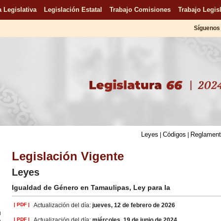
 Legislativa
Legislación Estatal
Trabajo Comisiones
Trabajo Legisl
Síguenos 
Leyes
Códigos
Reglamen
|
|
Legislación Vigente
Leyes
Igualdad de Género en Tamaulipas, Ley para la
| PDF |
Actualización del día:
jueves, 12 de febrero de 2026
u
n
| PDF |
Actualización del día:
miércoles, 19 de junio de 2024