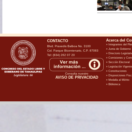
CONTACTO
Blvd. Praxedis Balboa No. 3100
Col. Parque Bicentenario, C.P. 87083
Tel: (834) 262 07 20
Consulta nuestro
AVISO DE PRIVACIDAD