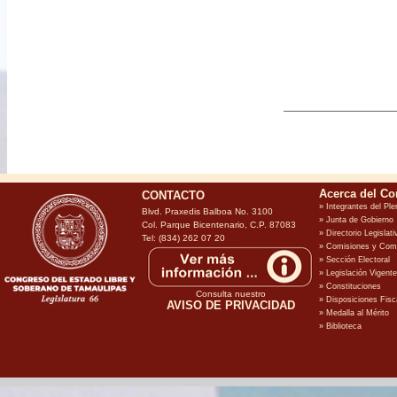
CONTACTO
Blvd. Praxedis Balboa No. 3100
Col. Parque Bicentenario, C.P. 87083
Tel: (834) 262 07 20
Consulta nuestro
AVISO DE PRIVACIDAD