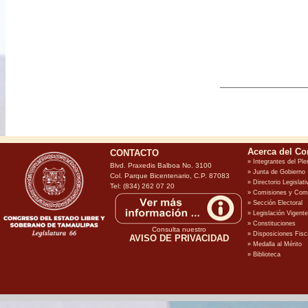
CONTACTO
Blvd. Praxedis Balboa No. 3100
Col. Parque Bicentenario, C.P. 87083
Tel: (834) 262 07 20
Consulta nuestro
AVISO DE PRIVACIDAD