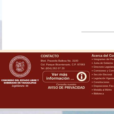
CONTACTO
Blvd. Praxedis Balboa No. 3100
Col. Parque Bicentenario, C.P. 87083
Tel: (834) 262 07 20
Consulta nuestro
AVISO DE PRIVACIDAD