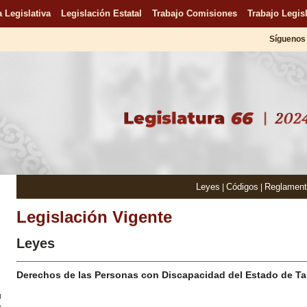
 Legislativa
Legislación Estatal
Trabajo Comisiones
Trabajo Legisl
Síguenos 
Leyes
Códigos
Reglamen
|
|
Legislación Vigente
Leyes
Derechos de las Personas con Discapacidad del Estado de Ta
u
n