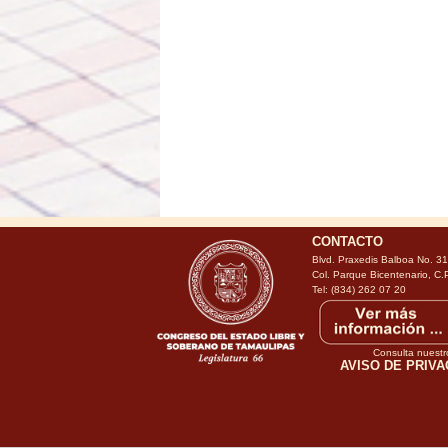
CONTACTO
Blvd. Praxedis Balboa No. 3
Col. Parque Bicentenario, C.
Tel: (834) 262 07 20
Consulta nuestr
AVISO DE PRIVA