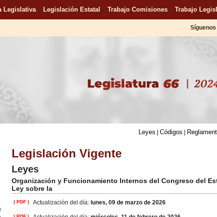
 Legislativa
Legislación Estatal
Trabajo Comisiones
Trabajo Legisl
Síguenos 
Leyes
Códigos
Reglamen
|
|
Legislación Vigente
Leyes
Organización y Funcionamiento Internos del Congreso del Es
Ley sobre la
| PDF |
Actualización del día:
lunes, 09 de marzo de 2026
u
n
| PDF |