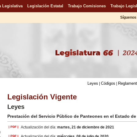
 Legislativa
Legislación Estatal
Trabajo Comisiones
Trabajo Legisl
Síguenos 
Leyes
Códigos
Reglamen
|
|
Legislación Vigente
Leyes
Prestación del Servicio Público de Panteones en el Estado de
| PDF |
Actualización del día:
martes, 21 de diciembre de 2021
u
n
| PDF |
Actualización del día:
miércoles, 08 de julio de 2020