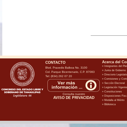
CONTACTO
Blvd. Praxedis Balboa No. 3100
Col. Parque Bicentenario, C.P. 87083
Tel: (834) 262 07 20
Consulta nuestro
AVISO DE PRIVACIDAD