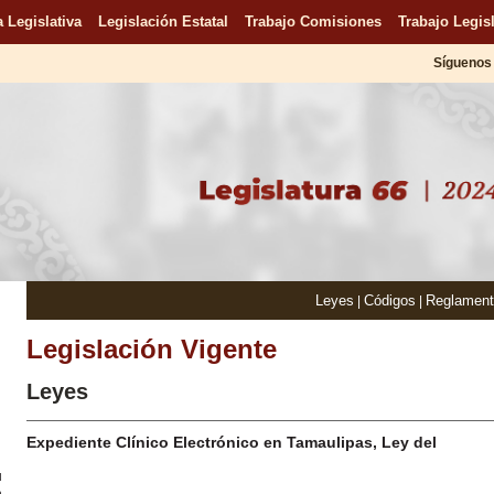
 Legislativa
Legislación Estatal
Trabajo Comisiones
Trabajo Legisl
Síguenos 
Leyes
Códigos
Reglamen
|
|
Legislación Vigente
Leyes
Expediente Clínico Electrónico en Tamaulipas, Ley del
u
n