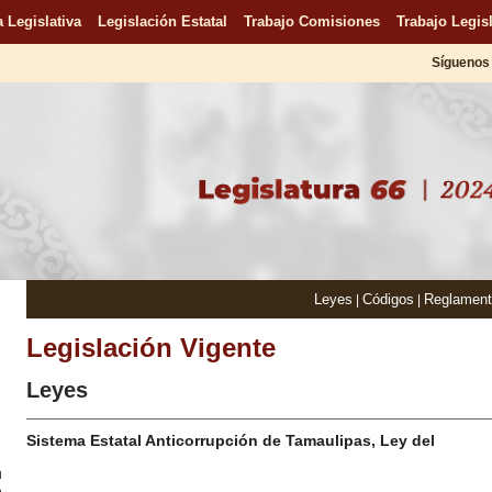
 Legislativa
Legislación Estatal
Trabajo Comisiones
Trabajo Legisl
Síguenos 
Leyes
Códigos
Reglamen
|
|
Legislación Vigente
Leyes
Sistema Estatal Anticorrupción de Tamaulipas, Ley del
u
n