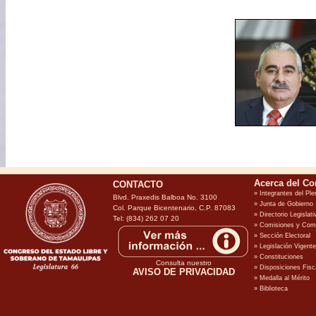
CONTACTO
Blvd. Praxedis Balboa No. 3100
Col. Parque Bicentenario, C.P. 87083
Tel: (834) 262 07 20
Consulta nuestro
AVISO DE PRIVACIDAD