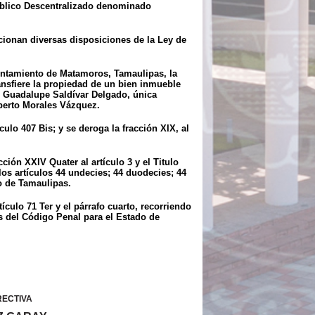
úblico Descentralizado denominado
cionan diversas disposiciones de la Ley de
yuntamiento de Matamoros, Tamaulipas, la
ansfiere la propiedad de un bien inmueble
. Guadalupe Saldívar Delgado, única
lberto Morales Vázquez.
ulo 407 Bis; y se deroga la fracción XIX, al
ión XXIV Quater al artículo 3 y el Titulo
os artículos 44 undecies; 44 duodecies; 44
o de Tamaulipas.
ículo 71 Ter y el párrafo cuarto, recorriendo
es del Código Penal para el Estado de
RECTIVA