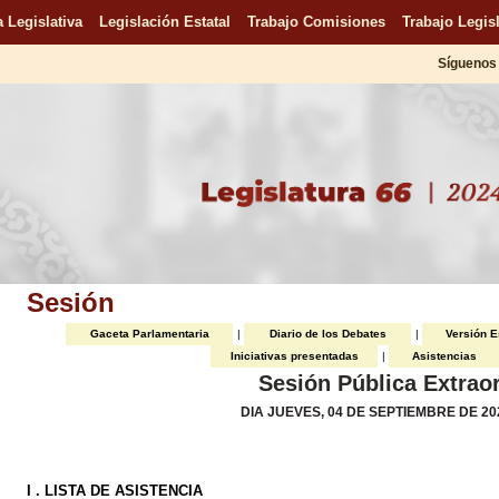
 Legislativa
Legislación Estatal
Trabajo Comisiones
Trabajo Legisl
Síguenos 
Sesión
Gaceta Parlamentaria
|
Diario de los Debates
|
Versión E
Iniciativas presentadas
|
Asistencias
Sesión Pública Extraor
DIA JUEVES, 04 DE SEPTIEMBRE DE 202
I . LISTA DE ASISTENCIA