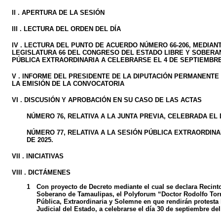
II . APERTURA DE LA SESIÓN
III . LECTURA DEL ORDEN DEL DÍA
IV . LECTURA DEL PUNTO DE ACUERDO NÚMERO 66-206, MEDIAN
LEGISLATURA 66 DEL CONGRESO DEL ESTADO LIBRE Y SOBERAN
PÚBLICA EXTRAORDINARIA A CELEBRARSE EL 4 DE SEPTIEMBRE 
V . INFORME DEL PRESIDENTE DE LA DIPUTACIÓN PERMANENT
LA EMISIÓN DE LA CONVOCATORIA
VI . DISCUSIÓN Y APROBACIÓN EN SU CASO DE LAS ACTAS
NÚMERO 76, RELATIVA A LA JUNTA PREVIA, CELEBRADA EL D
NÚMERO 77, RELATIVA A LA SESIÓN PÚBLICA EXTRAORDINA
DE 2025.
VII . INICIATIVAS
VIII . DICTÁMENES
1
Con proyecto de Decreto mediante el cual se declara Recinto
Soberano de Tamaulipas, el Polyforum “Doctor Rodolfo Torre
Pública, Extraordinaria y Solemne en que rendirán protesta
Judicial del Estado, a celebrarse el día 30 de septiembre de