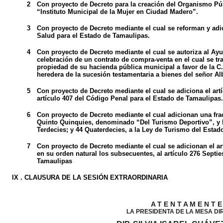
2
Con proyecto de Decreto para la creación del Organismo P
“Instituto Municipal de la Mujer en Ciudad Madero”.
3
Con proyecto de Decreto mediante el cual se reforman y adi
Salud para el Estado de Tamaulipas.
4
Con proyecto de Decreto mediante el cual se autoriza al A
celebración de un contrato de compra-venta en el cual se tr
propiedad de su hacienda pública municipal a favor de la C
heredera de la sucesión testamentaria a bienes del señor A
5
Con proyecto de Decreto mediante el cual se adiciona el artíc
artículo 407 del Código Penal para el Estado de Tamaulipas.
6
Con proyecto de Decreto mediante el cual adicionan una fracc
Quinto Quinquies, denominado “Del Turismo Deportivo”, y l
Terdecies; y 44 Quaterdecies, a la Ley de Turismo del Estad
7
Con proyecto de Decreto mediante el cual se adicionan el art
en su orden natural los subsecuentes, al artículo 276 Septi
Tamaulipas
IX . CLAUSURA DE LA SESIÓN EXTRAORDINARIA
A T E N T A M E N T E
LA PRESIDENTA DE LA MESA DI