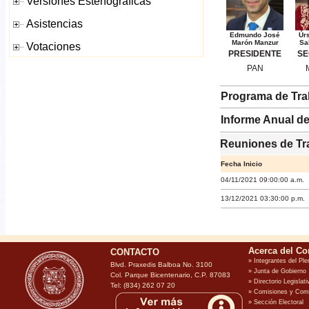
Edmundo José
Úrs
Marón Manzur
Sa
PRESIDENTE
SE
PAN
Programa de Tra
Informe Anual de
Reuniones de Tr
Fecha Inicio
04/11/2021 09:00:00 a.m.
13/12/2021 03:30:00 p.m.
CONTACTO
Blvd. Praxedis Balboa No. 3100
Col. Parque Bicentenario, C.P. 87083
Tel: (834) 262 07 20