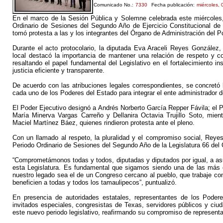
Comunicado No.:
7330
Fecha publicación:
miércoles,
En el marco de la Sesión Pública y Solemne celebrada este miércoles,
Ordinario de Sesiones del Segundo Año de Ejercicio Constitucional de 
tomó protesta a las y los integrantes del Órgano de Administración del P
Durante el acto protocolario, la diputada Eva Araceli Reyes González,
local destacó la importancia de mantener una relación de respeto y co
resaltando el papel fundamental del Legislativo en el fortalecimiento i
justicia eficiente y transparente.
De acuerdo con las atribuciones legales correspondientes, se concretó
cada uno de los Poderes del Estado para integrar el ente administrador d
El Poder Ejecutivo designó a Andrés Norberto García Repper Fávila; el P
María Minerva Vargas Carreño y Dellanira Octavia Trujillo Soto, mien
Maciel Martínez Báez, quienes rindieron protesta ante el pleno.
Con un llamado al respeto, la pluralidad y el compromiso social, Reye
Periodo Ordinario de Sesiones del Segundo Año de la Legislatura 66 del
“Comprometámonos todas y todos, diputadas y diputados por igual, a asu
esta Legislatura. Es fundamental que sigamos siendo una de las más e
nuestro legado sea el de un Congreso cercano al pueblo, que trabaje con
beneficien a todas y todos los tamaulipecos”, puntualizó.
En presencia de autoridades estatales, representantes de los Podere
invitados especiales, congresistas de Texas, servidores públicos y ciud
este nuevo periodo legislativo, reafirmando su compromiso de representa