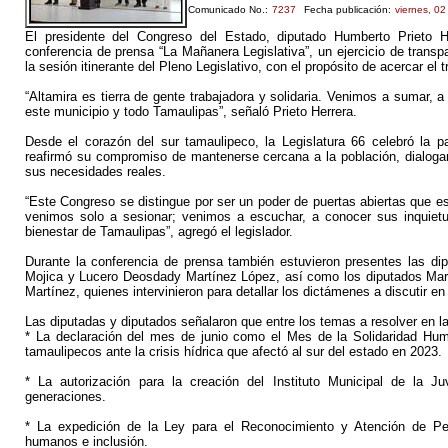
Comunicado No.:
7237
Fecha publicación:
viernes, 0
El presidente del Congreso del Estado, diputado Humberto Prieto H
conferencia de prensa “La Mañanera Legislativa”, un ejercicio de transp
la sesión itinerante del Pleno Legislativo, con el propósito de acercar el 
“Altamira es tierra de gente trabajadora y solidaria. Venimos a sumar, a 
este municipio y todo Tamaulipas”, señaló Prieto Herrera.
Desde el corazón del sur tamaulipeco, la Legislatura 66 celebró la 
reafirmó su compromiso de mantenerse cercana a la población, dialog
sus necesidades reales.
“Este Congreso se distingue por ser un poder de puertas abiertas que es
venimos solo a sesionar; venimos a escuchar, a conocer sus inquiet
bienestar de Tamaulipas”, agregó el legislador.
Durante la conferencia de prensa también estuvieron presentes las dip
Mojica y Lucero Deosdady Martínez López, así como los diputados Mar
Martínez, quienes intervinieron para detallar los dictámenes a discutir en 
Las diputadas y diputados señalaron que entre los temas a resolver en la
* La declaración del mes de junio como el Mes de la Solidaridad Hum
tamaulipecos ante la crisis hídrica que afectó al sur del estado en 2023.
* La autorización para la creación del Instituto Municipal de la 
generaciones.
* La expedición de la Ley para el Reconocimiento y Atención de 
humanos e inclusión.