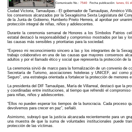
Comunicado No.:
7540
Fecha publicación:
lunes, 01 d
Ciudad Victoria, Tamaulipas.- El gobernador de Tamaulipas, Américo Villa
los consensos alcanzados por la Sexagésima Sexta Legislatura del Cong
de la Junta de Gobierno, Humberto Prieto Herrera, al aprobar por unanimi
protección integral de niñas, niños y adolescentes.
Durante la ceremonia semanal de Honores a los Símbolos Patrios cel
estatal destacó la responsabilidad y compromiso mostrados por las y lo
las causas más sensibles y prioritarias para la sociedad.
“Expreso mi reconocimiento sincero a las y los integrantes de la Sexa
trabajo colaborativo en una de las causas que mayores consensos alc
adultos y por el llamado ético y social que representa la protección de la 
La ceremonia sirvió de marco para la formalización de un convenio de co
Secretaría de Turismo, asociaciones hoteleras y UNICEF, así como pa
Seguro”, una estrategia orientada a fortalecer la protección de menores e
La presidenta del DIF Tamaulipas, María de Villarreal, destacó que la pr
y coordinadas entre instituciones, al tiempo que refrendó el compromiso
para niñas, niños y adolescentes.
“Ellos no pueden esperar los tiempos de la burocracia. Cada proceso qu
devolvemos para crecer en paz”, señaló.
Asimismo, subrayó que la justicia alcanzada recientemente para un gr
una muestra de que la suma de voluntades institucionales puede trans
protección de las víctimas.