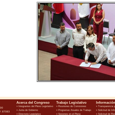
100
P. 87083