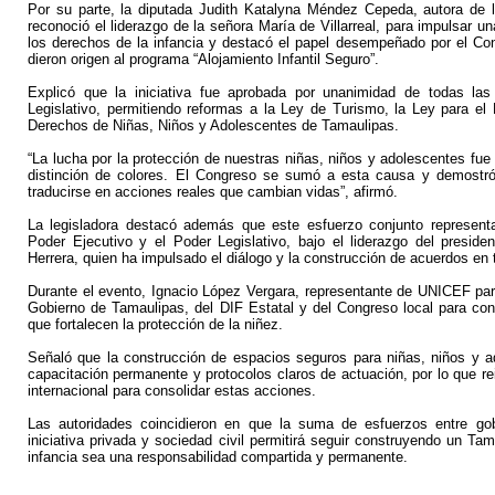
Por su parte, la diputada Judith Katalyna Méndez Cepeda, autora de l
reconoció el liderazgo de la señora María de Villarreal, para impulsar u
los derechos de la infancia y destacó el papel desempeñado por el Co
dieron origen al programa “Alojamiento Infantil Seguro”.
Explicó que la iniciativa fue aprobada por unanimidad de todas las
Legislativo, permitiendo reformas a la Ley de Turismo, la Ley para el 
Derechos de Niñas, Niños y Adolescentes de Tamaulipas.
“La lucha por la protección de nuestras niñas, niños y adolescentes fue
distinción de colores. El Congreso se sumó a esta causa y demostró
traducirse en acciones reales que cambian vidas”, afirmó.
La legisladora destacó además que este esfuerzo conjunto representa
Poder Ejecutivo y el Poder Legislativo, bajo el liderazgo del presid
Herrera, quien ha impulsado el diálogo y la construcción de acuerdos en 
Durante el evento, Ignacio López Vergara, representante de UNICEF para
Gobierno de Tamaulipas, del DIF Estatal y del Congreso local para con
que fortalecen la protección de la niñez.
Señaló que la construcción de espacios seguros para niñas, niños y ad
capacitación permanente y protocolos claros de actuación, por lo que r
internacional para consolidar estas acciones.
Las autoridades coincidieron en que la suma de esfuerzos entre gob
iniciativa privada y sociedad civil permitirá seguir construyendo un Ta
infancia sea una responsabilidad compartida y permanente.