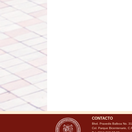
CONTACTO
Blvd. Praxedis Balboa No. 3
Col. Parque Bicentenario, C.