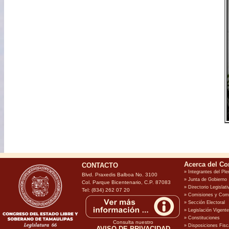
CONTACTO
Blvd. Praxedis Balboa No. 3100
Col. Parque Bicentenario, C.P. 87083
Tel: (834) 262 07 20
Consulta nuestro
AVISO DE PRIVACIDAD