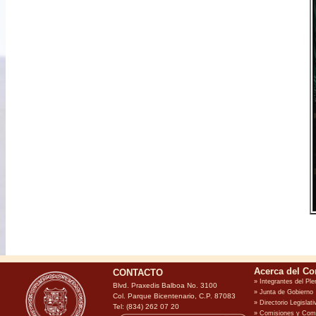
CONTACTO
Blvd. Praxedis Balboa No. 3100
Col. Parque Bicentenario, C.P. 87083
Tel: (834) 262 07 20