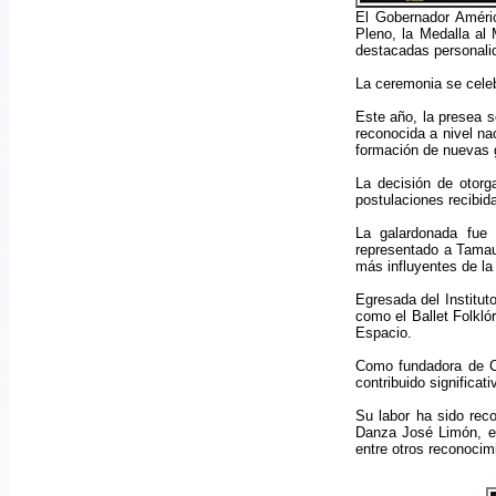
El Gobernador Améric
Pleno, la Medalla al 
destacadas personali
La ceremonia se celebr
Este año, la presea s
reconocida a nivel na
formación de nuevas g
La decisión de otorg
postulaciones recibid
La galardonada fue 
representado a Tamau
más influyentes de la 
Egresada del Institu
como el Ballet Folkló
Espacio.
Como fundadora de C
contribuido significat
Su labor ha sido reco
Danza José Limón, el
entre otros reconocim