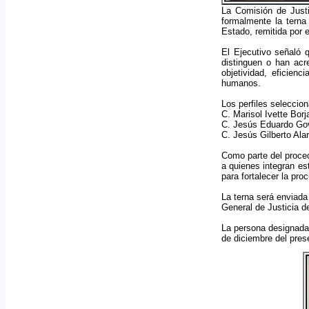
La Comisión de Justi
formalmente la terna 
Estado, remitida por e
El Ejecutivo señaló q
distinguen o han acre
objetividad, eficienc
humanos.
Los perfiles seleccion
C. Marisol Ivette Borj
C. Jesús Eduardo Go
C. Jesús Gilberto Al
Como parte del proced
a quienes integran est
para fortalecer la pro
La terna será enviada 
General de Justicia de
La persona designada 
de diciembre del pres