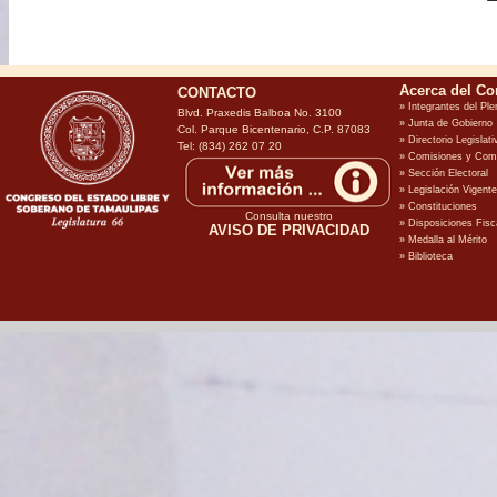
CONTACTO
Blvd. Praxedis Balboa No. 3100
Col. Parque Bicentenario, C.P. 87083
Tel: (834) 262 07 20
Consulta nuestro
AVISO DE PRIVACIDAD