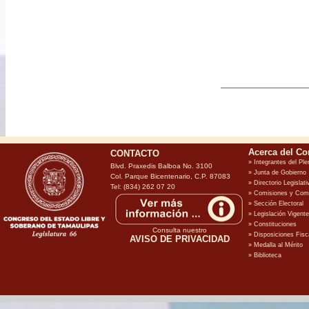
CONTACTO
Blvd. Praxedis Balboa No. 3100
Col. Parque Bicentenario, C.P. 87083
Tel: (834) 262 07 20
Consulta nuestro
AVISO DE PRIVACIDAD