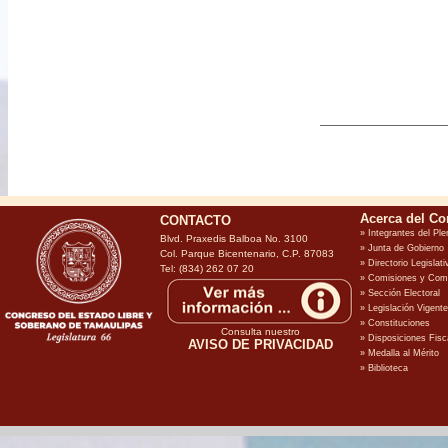
CONTACTO
Blvd. Praxedis Balboa No. 3100
Col. Parque Bicentenario, C.P. 87083
Tel: (834) 262 07 20
Consulta nuestro
AVISO DE PRIVACIDAD