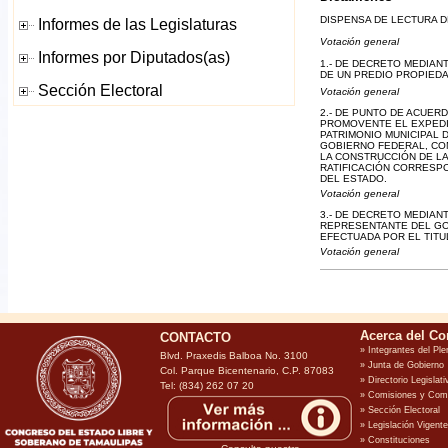
DISPENSA DE LECTURA DE
Votación general
1.- DE DECRETO MEDIAN
DE UN PREDIO PROPIEDAD
Votación general
2.- DE PUNTO DE ACUER
PROMOVENTE EL EXPEDIE
PATRIMONIO MUNICIPAL 
GOBIERNO FEDERAL, CON
LA CONSTRUCCIÓN DE LA
RATIFICACIÓN CORRESP
DEL ESTADO.
Votación general
3.- DE DECRETO MEDIAN
REPRESENTANTE DEL GOB
EFECTUADA POR EL TITU
Votación general
CONTACTO
Blvd. Praxedis Balboa No. 3100
Col. Parque Bicentenario, C.P. 87083
Tel: (834) 262 07 20