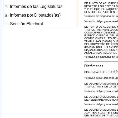
DE PUNTO DE ACUERDO 
RESPETO A SU ESFERA 
Y PUBLIQUE EL PAQUETE
REALICE LOS AJUSTES P
Votación de dispensa de tu
Votación del proyecto resol
DE PUNTO DE ACUERDO M
TAMAULIPAS, REALIZA U
CONSIDERE Y DESIGNE 
EJERCICIO FISCAL DEL 
CONDICIONES EL EDIFI
TAMAULIPAS (CATAM) DU
DEL PROYECTO DE PRES
(CATAM), UNO EN LA ZO
DIAGNOSTICADOS CON A
ASÍ ALCANZAR MEJORES 
Votación de dispensa de tu
Dictámenes
DISPENSA DE LECTURA Í
Votación sobre dispensa de
DE DECRETO MEDIANTE E
TAMAULIPAS Y DE LA LE
Votación del proyecto resol
DE DECRETO MEDIANTE EL
DE ASENTAMIENTOS HUM
Votación del proyecto resol
DE DECRETO MEDIANTE EL
XXVI TER Y XXVII BIS D
DEL ESTADO DE TAMAULI