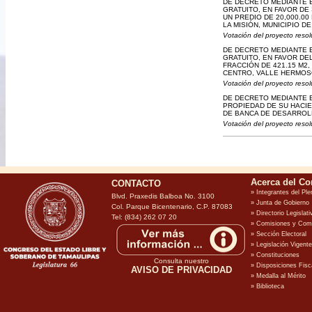
DE DECRETO MEDIANTE E
GRATUITO, EN FAVOR DE
UN PREDIO DE 20,000.00
LA MISIÓN, MUNICIPIO D
Votación del proyecto resol
DE DECRETO MEDIANTE E
GRATUITO, EN FAVOR DE
FRACCIÓN DE 421.15 M2,
CENTRO, VALLE HERMOSO
Votación del proyecto resol
DE DECRETO MEDIANTE E
PROPIEDAD DE SU HACIE
DE BANCA DE DESARROL
Votación del proyecto resol
CONTACTO
Blvd. Praxedis Balboa No. 3100
Col. Parque Bicentenario, C.P. 87083
Tel: (834) 262 07 20
Consulta nuestro
AVISO DE PRIVACIDAD