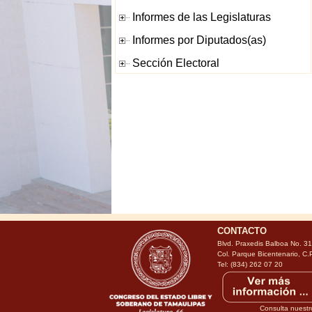
CONTACTO
Blvd. Praxedis Balboa No. 3
Col. Parque Bicentenario, C.
Tel: (834) 262 07 20
Consulta nuestr