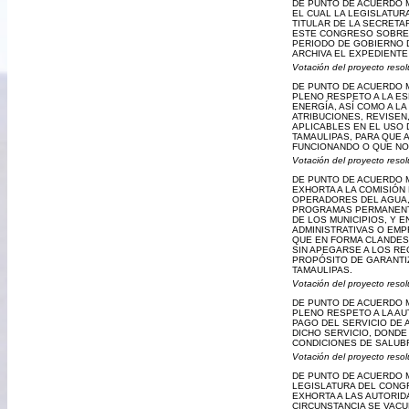
DE PUNTO DE ACUERDO M
EL CUAL LA LEGISLATU
TITULAR DE LA SECRETA
ESTE CONGRESO SOBRE L
PERIODO DE GOBIERNO D
ARCHIVA EL EXPEDIENT
Votación del proyecto resol
DE PUNTO DE ACUERDO M
PLENO RESPETO A LA ES
ENERGÍA, ASÍ COMO A L
ATRIBUCIONES, REVISEN
APLICABLES EN EL USO
TAMAULIPAS, PARA QUE 
FUNCIONANDO O QUE NO 
Votación del proyecto resol
DE PUNTO DE ACUERDO M
EXHORTA A LA COMISIÓN
OPERADORES DEL AGUA, 
PROGRAMAS PERMANENTE
DE LOS MUNICIPIOS, Y E
ADMINISTRATIVAS O EM
QUE EN FORMA CLANDEST
SIN APEGARSE A LOS RE
PROPÓSITO DE GARANTIZ
TAMAULIPAS.
Votación del proyecto resol
DE PUNTO DE ACUERDO M
PLENO RESPETO A LA AU
PAGO DEL SERVICIO DE 
DICHO SERVICIO, DONDE
CONDICIONES DE SALUB
Votación del proyecto resol
DE PUNTO DE ACUERDO M
LEGISLATURA DEL CONG
EXHORTA A LAS AUTORID
CIRCUNSTANCIA SE VACU