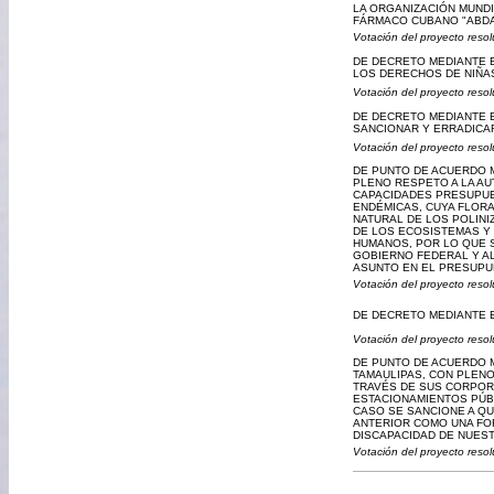
LA ORGANIZACIÓN MUNDI
FÁRMACO CUBANO "ABDAL
Votación del proyecto resol
DE DECRETO MEDIANTE EL
LOS DERECHOS DE NIÑAS
Votación del proyecto resol
DE DECRETO MEDIANTE E
SANCIONAR Y ERRADICAR
Votación del proyecto resol
DE PUNTO DE ACUERDO M
PLENO RESPETO A LA AU
CAPACIDADES PRESUPUE
ENDÉMICAS, CUYA FLORA
NATURAL DE LOS POLINI
DE LOS ECOSISTEMAS Y 
HUMANOS, POR LO QUE S
GOBIERNO FEDERAL Y A
ASUNTO EN EL PRESUPUE
Votación del proyecto resol
DE DECRETO MEDIANTE E
Votación del proyecto resol
DE PUNTO DE ACUERDO 
TAMAULIPAS, CON PLENO
TRAVÉS DE SUS CORPORA
ESTACIONAMIENTOS PÚB
CASO SE SANCIONE A QU
ANTERIOR COMO UNA FO
DISCAPACIDAD DE NUES
Votación del proyecto resol