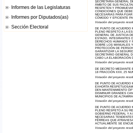
SECRETARÍA GENERAL DE
ÁMBITO DE SUS FACULTA
RESPETEN Y PROMUEVAN 
CONDICIONES QUE DEBEN
NECESARIAS PARA FIJAR
CÓMODO Y EFICIENTE PA
Votación del proyecto resol
DE PUNTO DE ACUERDO M
PLENO RESPETO A LA ES
GENERAL DE JUSTICIA D
ESTADO, INTEGRANTES 
DERECHOS HUMANOS Y PE
SOBRE LOS MANUALES Y
PROTECCIÓN DE PERSON
GARANTIZAR LA SEGURID
SECRETARIO GENERAL D
CABO LA ELABORACIÓN D
Votación del proyecto resol
DE DECRETO MEDIANTE E
18 FRACCIÓN XXII, 25 N
Votación del proyecto resol
DE PUNTO DE ACUERDO M
EXHORTA RESPETUOSAMEN
DEN MANTENIMIENTO ÓPT
DISMINUIR GRANDES CAN
MUNICIPIOS DE ALTAMIR
Votación del proyecto resol
DE PUNTO DE ACUERDO M
PLENO RESPETO A SU RE
GOBIERNO FEDERAL Y A 
NECESARIAS TENDENTES 
FÉRREAS QUE ATRAVIES
ACTUALMENTE SE ENCUE
Votación del proyecto resol