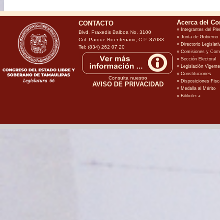
CONTACTO
Blvd. Praxedis Balboa No. 3100
Col. Parque Bicentenario, C.P. 87083
Tel: (834) 262 07 20
Consulta nuestro
AVISO DE PRIVACIDAD