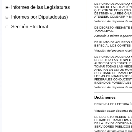
DE PUNTO DE ACUERDO M
VIRTUD DE LA SITUACIÓ
QUE POR SU CONDUCTO I
DESTINEN A LA REGIÓN 
ATENDER, COMBATIR Y M
Votación de dispensa de tu
DE DECRETO MEDIANTE E
TAMAULIPAS.
Admisión a trámite legislati
DE PUNTO DE ACUERDO M
ESPECIAL LOS COMITÉS 
Votación del proyecto resol
DE PUNTO DE ACUERDO M
RESPETO A LAS RESPECT
AUTORIDADES ESTATALES
TOMAR TODAS LAS MEDI
AFECTAN EN ESTOS MOM
SOBERANO DE TAMAULIPA
LOS 43 AYUNTAMIENTOS 
FEDERALES CONDUCENTE
INCENDIOS FORESTALES 
Votación de dispensa de tu
Dictámenes
DISPENSA DE LECTURA Í
Votación sobre dispensa de
DE DECRETO MEDIANTE E
ESTADO DE TAMAULIPAS;
DE LA LEY DE COORDINA
SERVIDORES PÚBLICOS 
Votación del proyecto resol