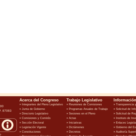
100
P. 87083
o