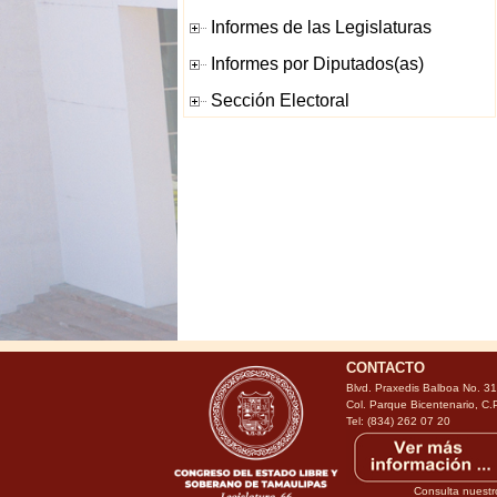
CONTACTO
Blvd. Praxedis Balboa No. 3
Col. Parque Bicentenario, C.
Tel: (834) 262 07 20
Consulta nuestr