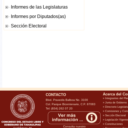
CONTACTO
Blvd. Praxedis Balboa No. 3100
Col. Parque Bicentenario, C.P. 87083
Tel: (834) 262 07 20
Consulta nuestro