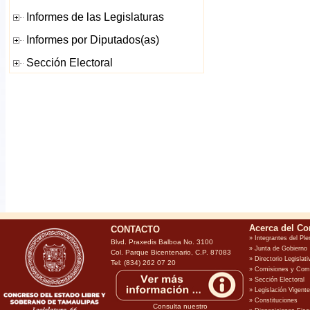
CONTACTO
Blvd. Praxedis Balboa No. 3100
Col. Parque Bicentenario, C.P. 87083
Tel: (834) 262 07 20
Consulta nuestro