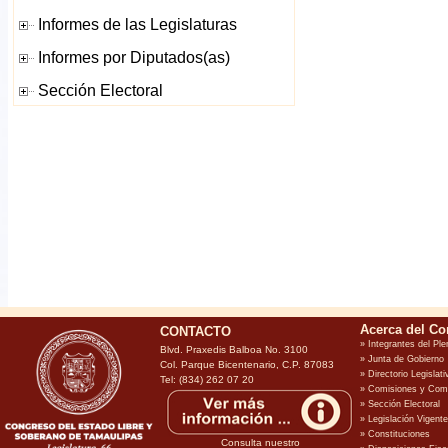
CONTACTO
Blvd. Praxedis Balboa No. 3100
Col. Parque Bicentenario, C.P. 87083
Tel: (834) 262 07 20
Consulta nuestro