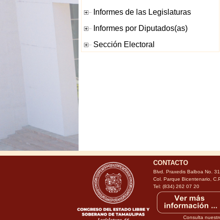
CONTACTO
Blvd. Praxedis Balboa No. 3
Col. Parque Bicentenario, C.
Tel: (834) 262 07 20
Consulta nuestr