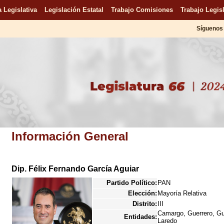
 Legislativa
Legislación Estatal
Trabajo Comisiones
Trabajo Legisl
Síguenos 
Información General
Dip. Félix Fernando García Aguiar
Partido Político:
PAN
Elección:
Mayoría Relativa
Distrito:
III
Camargo, Guerrero, Gu
Entidades:
Laredo