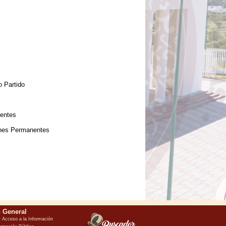
o Partido
nentes
iones Permanentes