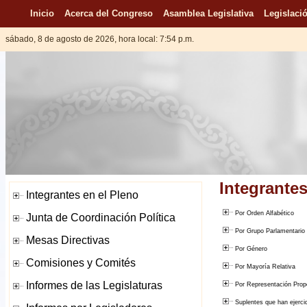
Inicio
Acerca del Congreso
Asamblea Legislativa
Legislació
sábado, 8 de agosto de 2026, hora local: 7:54 p.m.
Integrantes
Por Orden Alfabético
Por Grupo Parlamentario o
Por Género
Por Mayoría Relativa
Por Representación Propo
Suplentes que han ejerci