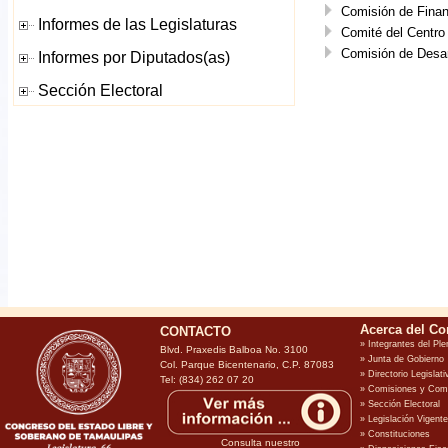
Comisión de Finan
Comité del Centro
Comisión de Desar
CONTACTO
Blvd. Praxedis Balboa No. 3100
Col. Parque Bicentenario, C.P. 87083
Tel: (834) 262 07 20
Consulta nuestro