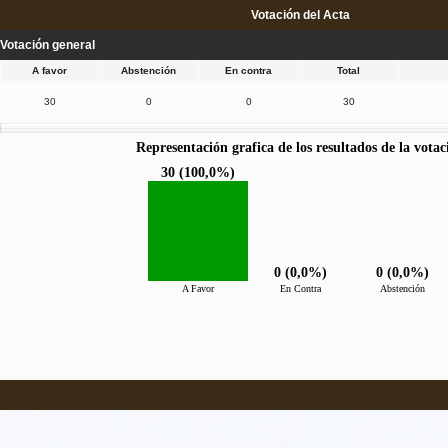
Votación del Acta
Votación general
A favor
Abstención
En contra
Total
30
0
0
30
Representación grafica de los resultados de la votac
30 (100,0%)
0 (0,0%)
0 (0,0%)
A Favor
En Contra
Abstención