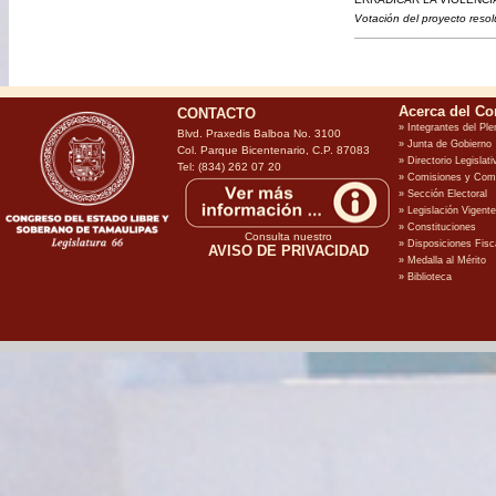
Votación del proyecto resol
CONTACTO
Blvd. Praxedis Balboa No. 3100
Col. Parque Bicentenario, C.P. 87083
Tel: (834) 262 07 20
Consulta nuestro
AVISO DE PRIVACIDAD