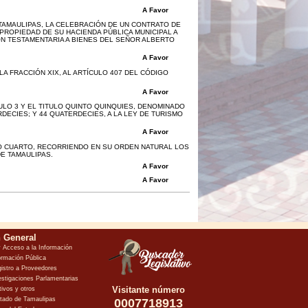
A Favor
TAMAULIPAS, LA CELEBRACIÓN DE UN CONTRATO DE
PROPIEDAD DE SU HACIENDA PÚBLICA MUNICIPAL A
ÓN TESTAMENTARIA A BIENES DEL SEÑOR ALBERTO
A Favor
LA FRACCIÓN XIX, AL ARTÍCULO 407 DEL CÓDIGO
A Favor
ULO 3 Y EL TITULO QUINTO QUINQUIES, DENOMINADO
RDECIES; Y 44 QUATERDECIES, A LA LEY DE TURISMO
A Favor
FO CUARTO, RECORRIENDO EN SU ORDEN NATURAL LOS
E TAMAULIPAS.
A Favor
A Favor