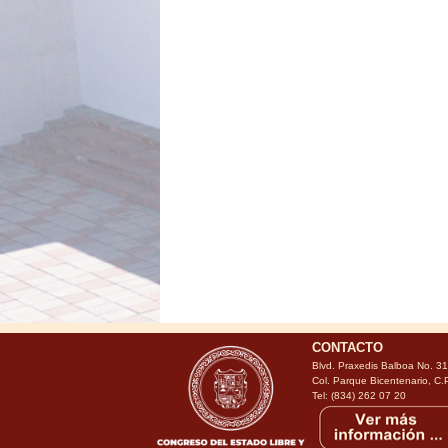
CONTACTO
Blvd. Praxedis Balboa No. 3
Col. Parque Bicentenario, C.
Tel: (834) 262 07 20