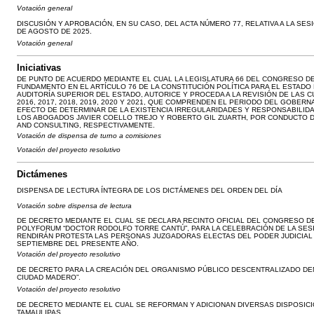
Votación general
DISCUSIÓN Y APROBACIÓN, EN SU CASO, DEL ACTA NÚMERO 77, RELATIVA A LA SES
DE AGOSTO DE 2025.
Votación general
Iniciativas
DE PUNTO DE ACUERDO MEDIANTE EL CUAL LA LEGISLATURA 66 DEL CONGRESO D
FUNDAMENTO EN EL ARTÍCULO 76 DE LA CONSTITUCIÓN POLÍTICA PARA EL ESTADO D
AUDITORÍA SUPERIOR DEL ESTADO, AUTORICE Y PROCEDA A LA REVISIÓN DE LAS 
2016, 2017, 2018, 2019, 2020 Y 2021, QUE COMPRENDEN EL PERIODO DEL GOBERN
EFECTO DE DETERMINAR DE LA EXISTENCIA IRREGULARIDADES Y RESPONSABILIDA
LOS ABOGADOS JAVIER COELLO TREJO Y ROBERTO GIL ZUARTH, POR CONDUCTO 
AND CONSULTING, RESPECTIVAMENTE.
Votación de dispensa de turno a comisiones
Votación del proyecto resolutivo
Dictámenes
DISPENSA DE LECTURA ÍNTEGRA DE LOS DICTÁMENES DEL ORDEN DEL DÍA
Votación sobre dispensa de lectura
DE DECRETO MEDIANTE EL CUAL SE DECLARA RECINTO OFICIAL DEL CONGRESO DE
POLYFORUM “DOCTOR RODOLFO TORRE CANTÚ”, PARA LA CELEBRACIÓN DE LA SES
RENDIRÁN PROTESTA LAS PERSONAS JUZGADORAS ELECTAS DEL PODER JUDICIAL D
SEPTIEMBRE DEL PRESENTE AÑO.
Votación del proyecto resolutivo
DE DECRETO PARA LA CREACIÓN DEL ORGANISMO PÚBLICO DESCENTRALIZADO DEN
CIUDAD MADERO”.
Votación del proyecto resolutivo
DE DECRETO MEDIANTE EL CUAL SE REFORMAN Y ADICIONAN DIVERSAS DISPOSICI
TAMAULIPAS.