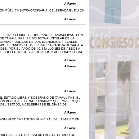
A Favor
IÓN PÚBLICA EXTRAORDINARIA, CELEBRADA EL DÍA 26
A Favor
EL ESTADO LIBRE Y SOBERANO DE TAMAULIPAS, CON
E TAMAULIPAS, SE SOLICITA AL TITULAR DE LA
CUENTAS PÚBLICAS DE LOS EJERCICIOS FISCALES
ADOR FRANCISCO JAVIER GARCÍA CABEZA DE VACA, A
DES, POR EL PAGO DE 46.3 MILLONES DE PESOS A
DE COELLO TREJO Y ASOCIADOS Y ACCURACY LEGAL
A Favor
A Favor
A Favor
L ESTADO LIBRE Y SOBERANO DE TAMAULIPAS, EL
IÓN PÚBLICA, EXTRAORDINARIA Y SOLEMNE EN QUE
EL ESTADO, A CELEBRARSE EL DÍA 30 DE
A Favor
OMINADO “INSTITUTO MUNICIPAL DE LA MUJER EN
A Favor
ONES DE LA LEY DE SALUD PARA EL ESTADO DE