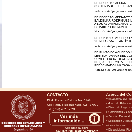
DE DECRETO MEDIANTE E
SUSTENTABLE DEL ESTA
Votación del proyecto resol
DE DECRETO MEDIANTE 
BALDEMAR RODRÍGUEZ M
A LOS AYUNTAMIENTOS E
ESTADO Y LOS MUNICIPI
Votación del proyecto resol
DE PUNTO DE ACUERDO M
SE REFORMA EL ARTÍCUL
Votación del proyecto resol
DE PUNTO DE ACUERDO M
LEGISLATURA 65 DEL CO
COMPETENCIA, REALIZA 
DE QUE INFORME AL PL
PRESENTADO UNA TASA N
Votación del proyecto resol
CONTACTO
Blvd. Praxedis Balboa No. 3100
Col. Parque Bicentenario, C.P. 87083
Tel: (834) 262 07 20
Consulta nuestro
AVISO DE PRIVACIDAD