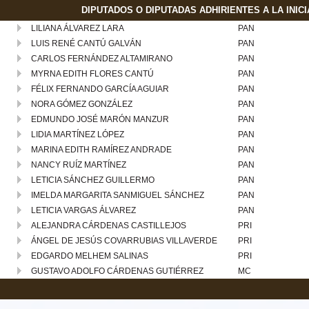
DIPUTADOS O DIPUTADAS ADHIRIENTES A LA INICI
LILIANA ÁLVAREZ LARA
PAN
LUIS RENÉ CANTÚ GALVÁN
PAN
CARLOS FERNÁNDEZ ALTAMIRANO
PAN
MYRNA EDITH FLORES CANTÚ
PAN
FÉLIX FERNANDO GARCÍA AGUIAR
PAN
NORA GÓMEZ GONZÁLEZ
PAN
EDMUNDO JOSÉ MARÓN MANZUR
PAN
LIDIA MARTÍNEZ LÓPEZ
PAN
MARINA EDITH RAMÍREZ ANDRADE
PAN
NANCY RUÍZ MARTÍNEZ
PAN
LETICIA SÁNCHEZ GUILLERMO
PAN
IMELDA MARGARITA SANMIGUEL SÁNCHEZ
PAN
LETICIA VARGAS ÁLVAREZ
PAN
ALEJANDRA CÁRDENAS CASTILLEJOS
PRI
ÁNGEL DE JESÚS COVARRUBIAS VILLAVERDE
PRI
EDGARDO MELHEM SALINAS
PRI
GUSTAVO ADOLFO CÁRDENAS GUTIÉRREZ
MC